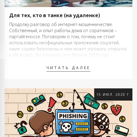
Для тех, кто в танке (на удаленке)
Продолжу разговор об интернет-мошенничестве.
Собственный, и опыт работы дома от соратников –
партайгеноссе. Поговорим о том, почему не стоит
использовать неофициальные приложения соцсетей,
какие ссылки безопасны и чем может угрожать открытка
в WhatsApp. Вы попали в сети Весной 2019 года
голосовые сообщения социальной сети ВКонтакте
оказались в открытом доступе. Скомпрометированными
ЧИТАТЬ ДАЛЕЕ
…
15 ИЮЛ. 2020 Г.