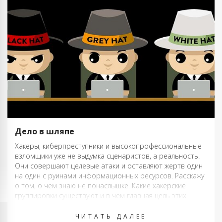
Дело в шляпе
Хакеры, киберпреступники и высокопрофессиональные
взломщики уже не выдумка сценаристов, а реальность.
Они совершают целевые атаки и оставляют жертв один
на один с руинами информационных ресурсов. Расскажу
о том, о чем знаю не понаслышке. Какие хакерские
группировки существуют и в чем главная цель этих
сообществ. Шляпное сообщество В интернете есть не …
ЧИТАТЬ ДАЛЕЕ