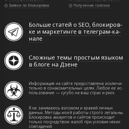
Заявки по блокировке
Получение галочки
Больше статей о SEO, бло­ки­ров­
ке и мар­ке­тин­ге в те­ле­грам-ка­
на­ле
Сложные темы простым языком
в блоге на Дзене
Информация на сайте предоставлена иск­­лю­­чи­­
те­ль­но в оз­на­ко­ми­тель­ных це­лях. Лю­бое ее ис­
поль­зо­ва­ние — сугубо на ваш страх и риск.
Я не занимаюсь взломом и кражей лич­ных
данн­ых. Ме­то­ды моей работы строго ле­галь­ны.
Бло­ки­ров­ка аккаунтов и сай­тов про­ис­хо­дит
только пос­ред­ством жа­лоб при ус­ло­вии неких
совпадений.