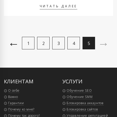
возникают разные, и программы взлома очень
ЧИТАТЬ ДАЛЕЕ
востребованы. В сети очень много предложений с …
←
→
1
2
3
4
5
КЛИЕНТАМ
УСЛУГИ
О себе
Обучение SEO
Важно
Обучение SMM
Гарантии
Блокировка аккаунтов
Почему ко мне?
Блокировка сайтов
Почему так дорого?
Управление репутацией