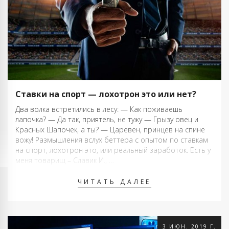
Ставки на спорт — лохотрон это или нет?
Два волка встретились в лесу: — Как поживаешь
лапочка? — Да так, приятель, не тужу — Грызу овец и
Красных Шапочек, а ты? — Царевен, принцев на спине
вожу! Размышления вслух беттера с опытом по ставкам
на спорт, лохотрон это, или реальный заработок. Есть у
меня товарищ – Славик И., …
ЧИТАТЬ ДАЛЕЕ
3 ИЮН. 2019 Г.