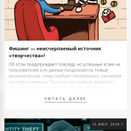
Фишинг — неисчерпаемый источник
«творчества»!
Об этом предупреждают повсюду, но успешные атаки на
пользователей и их данные продолжаются. Новые
мошеннические схемы требуют обновленных сценариев
противостояния им. Расскажу про новинки фишинга с
которыми уже встречался в последнее время и как от
них защититься. Вирус года — находка для фишера
ЧИТАТЬ ДАЛЕЕ
Главная тема 2020 года — коронавирусная инфекция. …
15 ИЮЛ. 2020 Г.