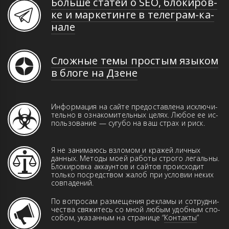
Больше статей о SEO, бло­ки­ров­
ке и мар­ке­тин­ге в те­ле­грам-ка­
на­ле
Сложные темы простым языком
в блоге на Дзене
Информация на сайте предоставлена иск­­лю­­чи­­
те­ль­но в оз­на­ко­ми­тель­ных це­лях. Лю­бое ее ис­
поль­зо­ва­ние — сугубо на ваш страх и риск.
Я не занимаюсь взломом и кражей лич­ных
данн­ых. Ме­то­ды моей работы строго ле­галь­ны.
Бло­ки­ров­ка аккаунтов и сай­тов про­ис­хо­дит
только пос­ред­ством жа­лоб при ус­ло­вии неких
совпадений.
По вопросам размещения рекламы и сот­руд­ни­
чест­ва свя­жи­тесь со мной любым удоб­ным спо­
со­бом, указанным на странице “
Контакты
”