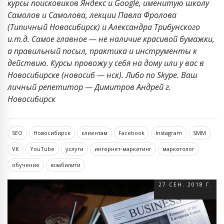
курсы поисковиков Яндекс и Google, именитую школу
Самолов и Самолова, лекции Павла Фролова
(Типичный Новосибирск) и Александра Трибунского
и.т.д. Самое главное — не наличие красивой бумажки,
а правильный посыл, практика и инструменты к
действию. Курсы провожу у себя на дому или у вас в
Новосибирске (новосиб — нск). Либо по Skype. Ваш
личный репетитор — Димитров Андрей г.
Новосибирск
SEO
Новосибирск
клиентам
Facebook
Instagram
SMM
VK
YouTube
услуги
интернет-маркетинг
маркетолог
обучение
юзабилити
27 СЕН. 2018 Г.