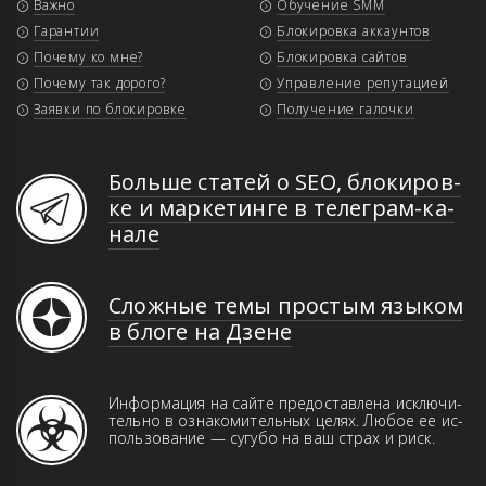
Важно
Обучение SMM
Гарантии
Блокировка аккаунтов
Почему ко мне?
Блокировка сайтов
Почему так дорого?
Управление репутацией
Заявки по блокировке
Получение галочки
Больше статей о SEO, бло­ки­ров­
ке и мар­ке­тин­ге в те­ле­грам-ка­
на­ле
Сложные темы простым языком
в блоге на Дзене
Информация на сайте предоставлена иск­­лю­­чи­­
те­ль­но в оз­на­ко­ми­тель­ных це­лях. Лю­бое ее ис­
поль­зо­ва­ние — сугубо на ваш страх и риск.