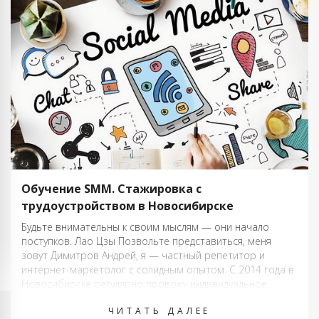
Обучение SMM. Стажировка с
трудоустройством в Новосибирске
Будьте внимательны к своим мыслям — они начало
поступков. Лао Цзы Позвольте представиться, меня
зовут Димитров Андрей, я — частный репетитор и
интернет-маркетолог с солидным опытом. С 2014 года в
Новосибирске регулярно провожу индивидуальное
обучение по курсу «Cоц. сети, для предпринимателей,
ЧИТАТЬ ДАЛЕЕ
руководителей компаний, PR-специалистов, менеджеров