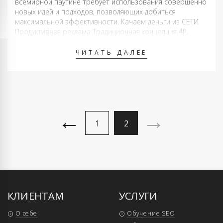
всемирной паутине требует использования совершенно
новых идей и подходов, позволяющих добиться
максимальной эффективности. Качаем деньги из СЕТИ
Продуктивная реклама Традиционная концепция 4P,
основанная на таких параметрах как характеристики
товара, стоимость, расположение и комплекс действий,
ЧИТАТЬ ДАЛЕЕ
направленных …
←
→
1
2
КЛИЕНТАМ
УСЛУГИ
О себе
Обучение SEO