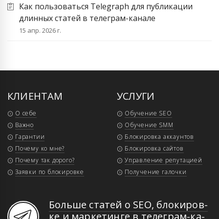
Как пользоваться Telegraph для публикации
длинных статей в телеграм-канале
15 апр. 2026 г.
КЛИЕНТАМ
УСЛУГИ
О себе
Обучение SEO
Важно
Обучение SMM
Гарантии
Блокировка аккаунтов
Почему ко мне?
Блокировка сайтов
Почему так дорого?
Управление репутацией
Заявки по блокировке
Получение галочки
Больше статей о SEO, бло­ки­ров­
ке и мар­ке­тин­ге в те­ле­грам-ка­