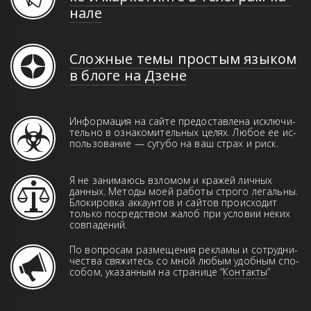
на­ле
Сложные темы простым языком
в блоге на Дзене
Информация на сайте предоставлена иск­­лю­­чи­­
те­ль­но в оз­на­ко­ми­тель­ных це­лях. Лю­бое ее ис­
поль­зо­ва­ние — сугубо на ваш страх и риск.
Я не занимаюсь взломом и кражей лич­ных
данн­ых. Ме­то­ды моей работы строго ле­галь­ны.
Бло­ки­ров­ка аккаунтов и сай­тов про­ис­хо­дит
только пос­ред­ством жа­лоб при ус­ло­вии неких
совпадений.
По вопросам размещения рекламы и сот­руд­ни­
чест­ва свя­жи­тесь со мной любым удоб­ным спо­
со­бом, указанным на странице “
Контакты
”