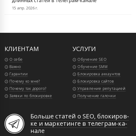
длинных статей в телеграм-канале
15 апр. 2026 г.
КЛИЕНТАМ
УСЛУГИ
О себе
Обучение SEO
Важно
Обучение SMM
Гарантии
Блокировка аккаунтов
Почему ко мне?
Блокировка сайтов
Почему так дорого?
Управление репутацией
Заявки по блокировке
Получение галочки
Больше статей о SEO, бло­ки­ров­
ке и мар­ке­тин­ге в те­ле­грам-ка­
на­ле