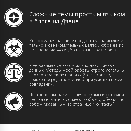
Сложные темы простым языком
в блоге на Дзене
Информация на сайте предоставлена иск­­лю­­чи­­
те­ль­но в оз­на­ко­ми­тель­ных це­лях. Лю­бое ее ис­
поль­зо­ва­ние — сугубо на ваш страх и риск.
Я не занимаюсь взломом и кражей лич­ных
данн­ых. Ме­то­ды моей работы строго ле­галь­ны.
Бло­ки­ров­ка аккаунтов и сай­тов про­ис­хо­дит
только пос­ред­ством жа­лоб при ус­ло­вии неких
совпадений.
По вопросам размещения рекламы и сот­руд­ни­
чест­ва свя­жи­тесь со мной любым удоб­ным спо­
со­бом, указанным на странице “
Контакты
”