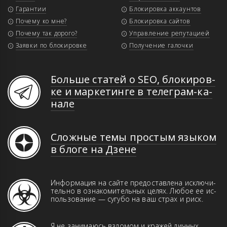
Гарантии
Блокировка аккаунтов
Почему ко мне?
Блокировка сайтов
Почему так дорого?
Управление репутацией
Заявки по блокировке
Получение галочки
Больше статей о SEO, бло­ки­ров­
ке и мар­ке­тин­ге в те­ле­грам-ка­
на­ле
Сложные темы простым языком
в блоге на Дзене
Информация на сайте предоставлена иск­­лю­­чи­­
те­ль­но в оз­на­ко­ми­тель­ных це­лях. Лю­бое ее ис­
поль­зо­ва­ние — сугубо на ваш страх и риск.
Я не занимаюсь взломом и кражей лич­ных