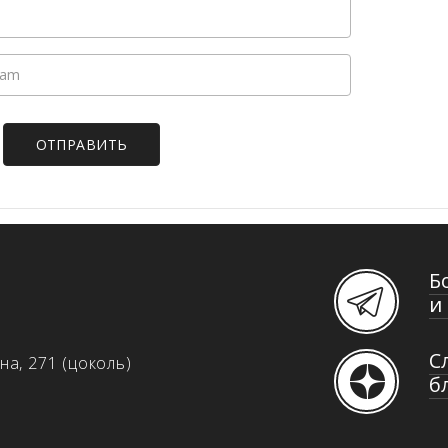
Б
и 
С
на, 271 (цоколь)
б