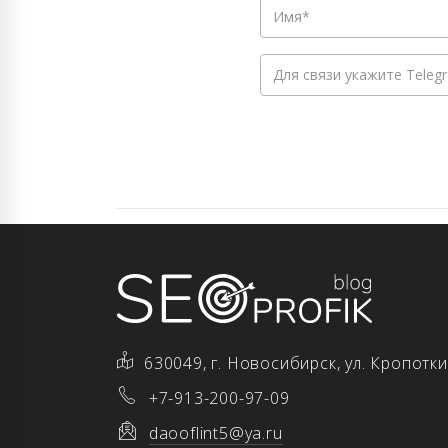
630049, г. Новосибирск, ул. Кропотки
+7-913-200-97-09
daooflint5@ya.ru