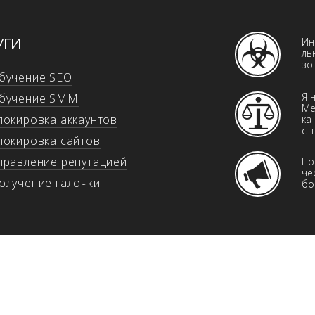
УГИ
Ин
ль­
зо
бучение SEO
Я 
бучение SMM
Ме
локировка аккаунтов
ка
ст
локировка сайтов
правление репутацией
По
че
олучение галочки
бо