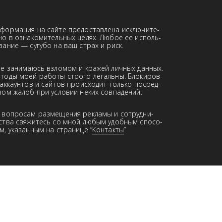
формация на сайте предоставлена иск­­лю­­чи­­те­
но в оз­на­ко­ми­тель­ных це­лях. Лю­бое ее ис­поль­
­ва­ние — сугубо на ваш страх и риск.
не занимаюсь взломом и кражей лич­ных данн­ых.
­то­ды моей работы строго ле­галь­ны. Бло­ки­ров­
 аккаунтов и сай­тов про­ис­хо­дит только пос­ред­
вом жа­лоб при ус­ло­вии неких совпадений.
 вопросам размещения рекламы и сот­руд­ни­
ст­ва свя­жи­тесь со мной любым удоб­ным спо­со­
м, указанным на странице “
Контакты
”