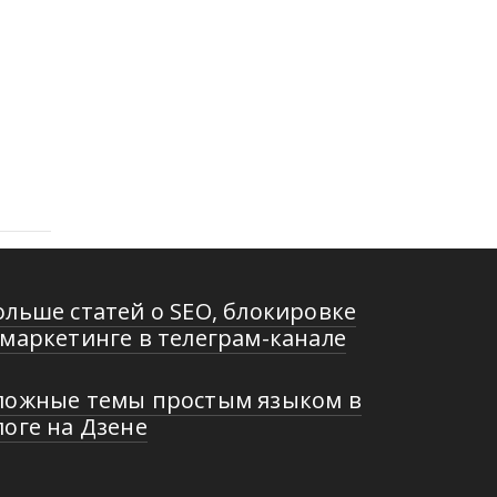
ольше статей о SEO, бло­ки­ров­ке
мар­ке­тин­ге в те­ле­грам-ка­на­ле
ложные темы простым языком в
логе на Дзене