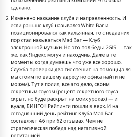
по изменению рейтинга компании. Что было
сделано:
Изменено название клуба и направленность. И
если раньше клуб назывался White Bar и
позиционировался как кальянная, то с недавних
пор стал называться Mad Bar — Клуб
электронной музыки. Но это пол беды. 2GIS — так
же, как Яндекс могуч и находчив. Даже в те
моменты когда думаешь что уже все хорошо.
Служба проверки два гис спешит на помощь(а ля
мы стоим по вашему адресу но офиса найти не
можем). Тут я полил, все это дело, своим
секретным соусом (рецепт секретного соуса
скрыт, но буде раскрыт на моих уроках) — и
вуаля, БИНГО!!! Рейтинги пошли в верх. И на
сегодняшний день рейтинг Клуба Mad Bar
составляет 4.6 при 62 отзывах. Чем не
стратегическая победа над негативной
репутацией.