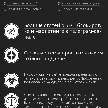
Почему так дорого?
Управление репутацией
Заявки по блокировке
Получение галочки
Больше статей о SEO, бло­ки­ров­
ке и мар­ке­тин­ге в те­ле­грам-ка­
на­ле
Сложные темы простым языком
в блоге на Дзене
Информация на сайте предоставлена иск­­лю­­чи­­
те­ль­но в оз­на­ко­ми­тель­ных це­лях. Лю­бое ее ис­
поль­зо­ва­ние — сугубо на ваш страх и риск.
Я не занимаюсь взломом и кражей лич­ных
данн­ых. Ме­то­ды моей работы строго ле­галь­ны.
Бло­ки­ров­ка аккаунтов и сай­тов про­ис­хо­дит
только пос­ред­ством жа­лоб при ус­ло­вии неких