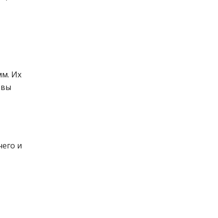
м. Их
 вы
чего и