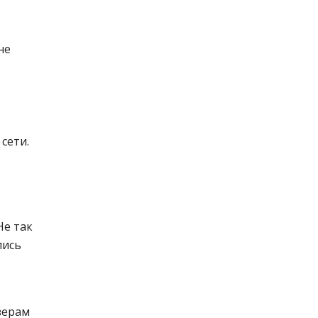
не
сети.
Не так
лись
зерам