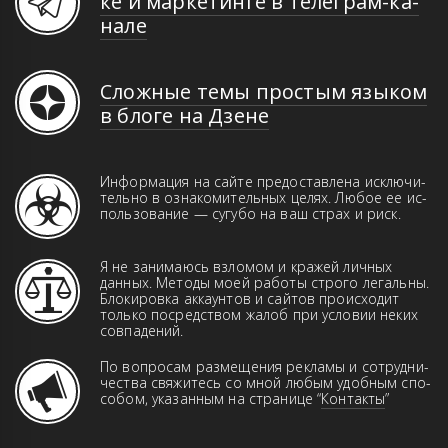
ке и мар­ке­тин­ге в те­ле­грам-ка­
на­ле
Сложные темы простым языком
в блоге на Дзене
Информация на сайте предоставлена иск­­лю­­чи­­
те­ль­но в оз­на­ко­ми­тель­ных це­лях. Лю­бое ее ис­
поль­зо­ва­ние — сугубо на ваш страх и риск.
Я не занимаюсь взломом и кражей лич­ных
данн­ых. Ме­то­ды моей работы строго ле­галь­ны.
Бло­ки­ров­ка аккаунтов и сай­тов про­ис­хо­дит
только пос­ред­ством жа­лоб при ус­ло­вии неких
совпадений.
По вопросам размещения рекламы и сот­руд­ни­
чест­ва свя­жи­тесь со мной любым удоб­ным спо­
со­бом, указанным на странице “
Контакты
”