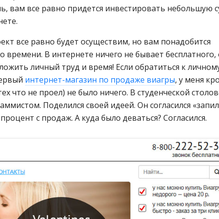
ль, вам все равно придется инвестировать небольшую с
нете.
роект все равно будет осуществим, но вам понадобится
 времени. В интернете ничего не бывает бесплатного, 
ложить личный труд и время! Если обратиться к личном
 первый
интернет-магазин по продаже виагры
, у меня кр
тех что не проел) не было ничего. В студенческой столо
ммистом. Поделился своей идеей. Он согласился «запи
а процент с продаж. А куда было деваться? Согласился.