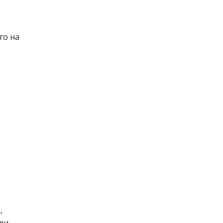
го на
,
ли