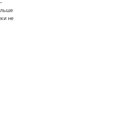
–
ольше
чки не