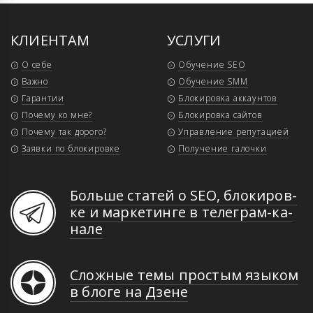
КЛИЕНТАМ
УСЛУГИ
О себе
Обучение SEO
Важно
Обучение SMM
Гарантии
Блокировка аккаунтов
Почему ко мне?
Блокировка сайтов
Почему так дорого?
Управление репутацией
Заявки по блокировке
Получение галочки
Больше статей о SEO, бло­ки­ров­
ке и мар­ке­тин­ге в те­ле­грам-ка­
на­ле
Сложные темы простым языком
в блоге на Дзене