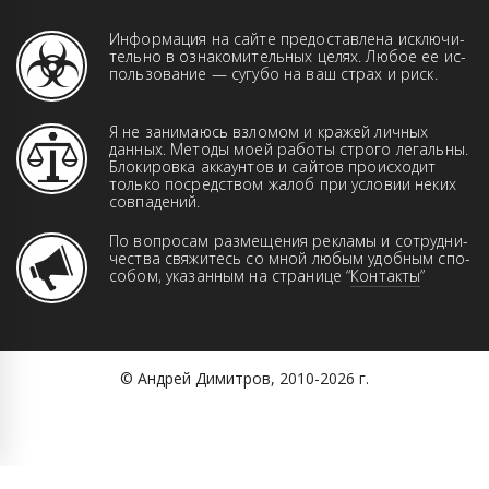
Информация на сайте предоставлена иск­­лю­­чи­­
те­ль­но в оз­на­ко­ми­тель­ных це­лях. Лю­бое ее ис­
поль­зо­ва­ние — сугубо на ваш страх и риск.
Я не занимаюсь взломом и кражей лич­ных
данн­ых. Ме­то­ды моей работы строго ле­галь­ны.
Бло­ки­ров­ка аккаунтов и сай­тов про­ис­хо­дит
только пос­ред­ством жа­лоб при ус­ло­вии неких
совпадений.
По вопросам размещения рекламы и сот­руд­ни­
чест­ва свя­жи­тесь со мной любым удоб­ным спо­
со­бом, указанным на странице “
Контакты
”
© Андрей Димитров, 2010-2026 г.