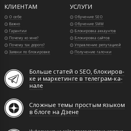
КЛИЕНТАМ
УСЛУГИ
О себе
Обучение SEO
Важно
Обучение SMM
Гарантии
Блокировка аккаунтов
Почему ко мне?
Блокировка сайтов
Почему так дорого?
Управление репутацией
Заявки по блокировке
Получение галочки
Больше статей о SEO, бло­ки­ров­
ке и мар­ке­тин­ге в те­ле­грам-ка­
на­ле
Сложные темы простым языком
в блоге на Дзене