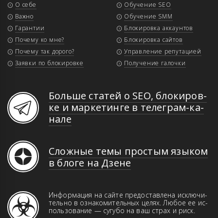
О себе
Обучение SEO
Важно
Обучение SMM
Гарантии
Блокировка аккаунтов
Почему ко мне?
Блокировка сайтов
Почему так дорого?
Управление репутацией
Заявки по блокировке
Получение галочки
Больше статей о SEO, бло­ки­ров­
ке и мар­ке­тин­ге в те­ле­грам-ка­
на­ле
Сложные темы простым языком
в блоге на Дзене
Информация на сайте предоставлена иск­­лю­­чи­­
те­ль­но в оз­на­ко­ми­тель­ных це­лях. Лю­бое ее ис­
поль­зо­ва­ние — сугубо на ваш страх и риск.