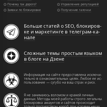
Почему так дорого?
Управление репутацией
Заявки по блокировке
Получение галочки
Больше статей о SEO, бло­ки­ров­
ке и мар­ке­тин­ге в те­ле­грам-ка­
на­ле
Сложные темы простым языком
в блоге на Дзене
Информация на сайте предоставлена иск­­лю­­чи­­
те­ль­но в оз­на­ко­ми­тель­ных це­лях. Лю­бое ее ис­
поль­зо­ва­ние — сугубо на ваш страх и риск.
Я не занимаюсь взломом и кражей лич­ных
данн­ых. Ме­то­ды моей работы строго ле­галь­ны.
Бло­ки­ров­ка аккаунтов и сай­тов про­ис­хо­дит
только пос­ред­ством жа­лоб при ус­ло­вии неких