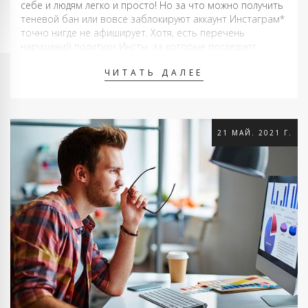
себе и людям легко и просто! Но за что можно получить
теневой бан или вовсе заблокируют аккаунт Инстаграм*
точно нигде не афиширует. Хотя, есть перечень
нарушений политики Инсты, за которые последуют
санкции. Вот этот перечень мелких не очень пакостей.
ЧИТАТЬ ДАЛЕЕ
Использование ПО (программного обеспечения),
которое …
21 МАЙ. 2021 Г.