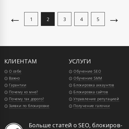
←
→
1
2
3
4
5
КЛИЕНТАМ
УСЛУГИ
О себе
Обучение SEO
Важно
Обучение SMM
Гарантии
Блокировка аккаунтов
Почему ко мне?
Блокировка сайтов
Почему так дорого?
Управление репутацией
Заявки по блокировке
Получение галочки
Больше статей о SEO, бло­ки­ров­