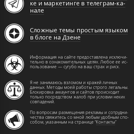
ке и мар­ке­тин­ге в те­ле­грам-ка­
на­ле
Сложные темы простым языком
в блоге на Дзене
Информация на сайте предоставлена иск­­лю­­чи­­
те­ль­но в оз­на­ко­ми­тель­ных це­лях. Лю­бое ее ис­
поль­зо­ва­ние — сугубо на ваш страх и риск.
Я не занимаюсь взломом и кражей лич­ных
данн­ых. Ме­то­ды моей работы строго ле­галь­ны.
Бло­ки­ров­ка аккаунтов и сай­тов про­ис­хо­дит
только пос­ред­ством жа­лоб при ус­ло­вии неких
совпадений.
По вопросам размещения рекламы и сот­руд­ни­
чест­ва свя­жи­тесь со мной любым удоб­ным спо­
со­бом, указанным на странице “
Контакты
”