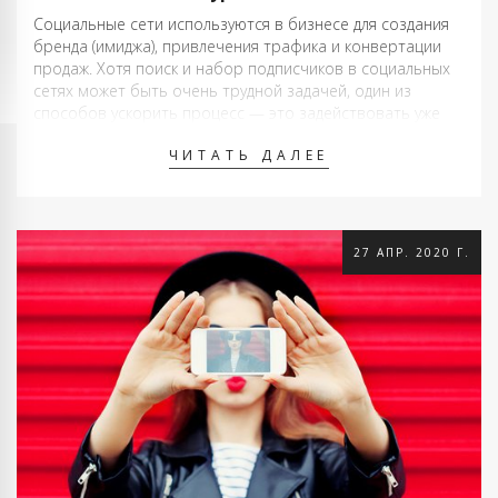
Социальные сети используются в бизнесе для создания
бренда (имиджа), привлечения трафика и конвертации
продаж. Хотя поиск и набор подписчиков в социальных
сетях может быть очень трудной задачей, один из
способов ускорить процесс — это задействовать уже
сформировавшуюся базу фанатов ваших конкурентов.
ЧИТАТЬ ДАЛЕЕ
Да, есть такая возможность украсть подписчиков
конкурентов прямо у …
27 АПР. 2020 Г.