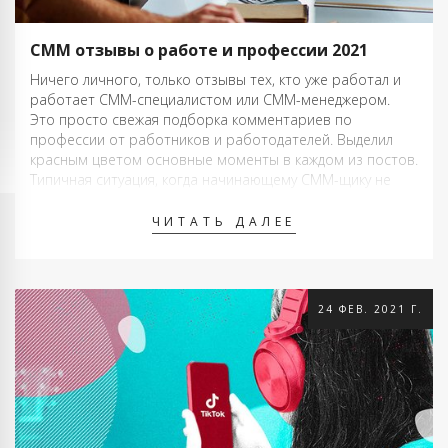
СММ отзывы о работе и профессии 2021
Ничего личного, только отзывы тех, кто уже работал и
работает СММ-специалистом или СММ-менеджером.
Это просто свежая подборка комментариев по
профессии от работников и работодателей. Выделил
красным цветом основные моменты в каждом из постов.
Типичная ситуация, когда начинающему СММ-щику не
заплатил. Он окончил какие-либо курсы. Получил какой-то
сертификат от неизвестной компании …
ЧИТАТЬ ДАЛЕЕ
24 ФЕВ. 2021 Г.