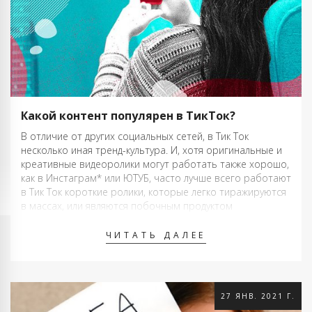
Какой контент популярен в ТикТок?
В отличие от других социальных сетей, в Тик Ток
несколько иная тренд-культура. И, хотя оригинальные и
креативные видеоролики могут работать также хорошо,
как в Инстаграм* или ЮТУБ, часто лучше всего работают
в Тик Ток короткие ролики, которые легко тиражируются
в массах, или являются побочным продуктом
существующих тенденций. Как-же стать вирусным …
ЧИТАТЬ ДАЛЕЕ
27 ЯНВ. 2021 Г.