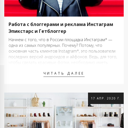
Работа с блоггерами и реклама Инстаграм
Эпикстарс и Гетблоггер
Начнем с того, что в России площадка Инстаграм* —
одна из самых популярных. Почему? Потому, что
основная часть клиентов Instagram*, это пользователи
последних версий андроидов и айфонов. Ведь, для того,
чтобы сделать красивые фотки, необходимо иметь
телефоны последних моделей. Вторая причина.
ЧИТАТЬ ДАЛЕЕ
Основная часть пользователей Инстаграм* это девушки,
и это пять …
17 АПР. 2020 Г.