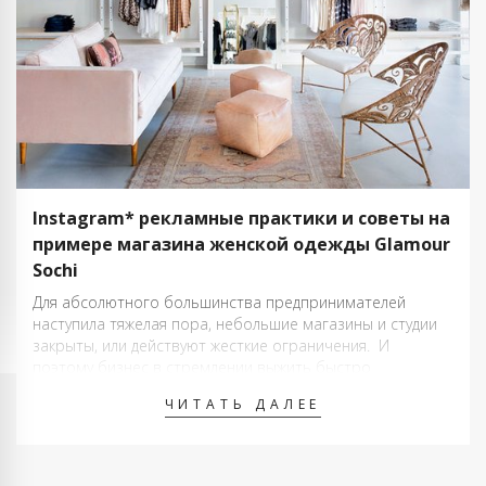
Instagram* рекламные практики и советы на
примере магазина женской одежды Glamour
Sochi
Для абсолютного большинства предпринимателей
наступила тяжелая пора, небольшие магазины и студии
закрыты, или действуют жесткие ограничения. И
поэтому бизнес в стремлении выжить быстро
смещается в сторону онлайн продаж. Так как создавать
ЧИТАТЬ ДАЛЕЕ
свои сайты и дорого и требует времени и средств,
самым простым способом обозначить свое
присутствие в сети считается создание …