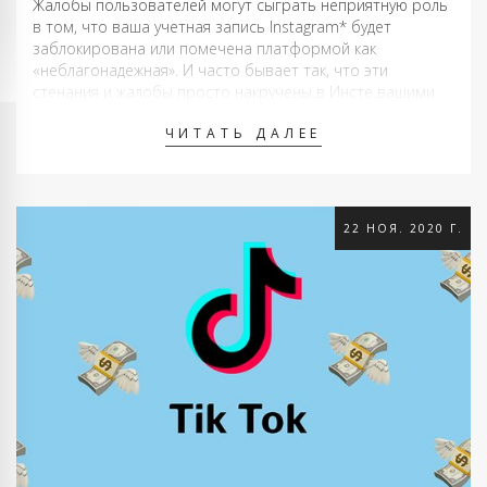
Жалобы пользователей могут сыграть неприятную роль
в том, что ваша учетная запись Instagram* будет
заблокирована или помечена платформой как
«неблагонадежная». И часто бывает так, что эти
стенания и жалобы просто накручены в Инсте вашими
конкурентами или недоброжелателями. Как это
ЧИТАТЬ ДАЛЕЕ
примерно делается можно прочитать здесь. Если
достаточное количество пользователей Инстаграм* …
22 НОЯ. 2020 Г.