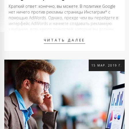
Краткий ответ: конечно, вы можете. В политике Google
нет ничего против рекламы страницы Инстаграм* с
помощью AdWords. Однако, прежде чем вы перейдете в
интерфейс AdWords и начнете создавать рекламную
кампанию, есть много тонкостей, которые вы должны
знать. Гугл может запретить показ нескольких
ЧИТАТЬ ДАЛЕЕ
объявлений, использующих один домен верхнего
уровня, на одной …
15 МАР. 2019 Г.