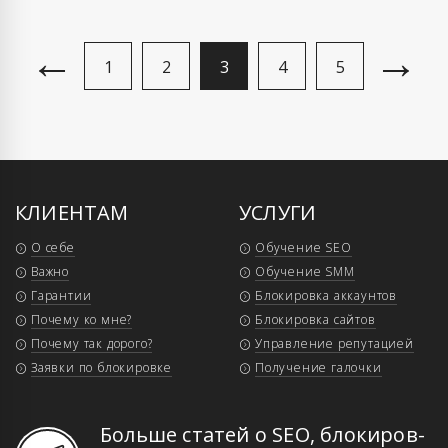
←
→
1
2
3
4
5
КЛИЕНТАМ
УСЛУГИ
О себе
Обучение SEO
Важно
Обучение SMM
Гарантии
Блокировка аккаунтов
Почему ко мне?
Блокировка сайтов
Почему так дорого?
Управление репутацией
Заявки по блокировке
Получение галочки
Больше статей о SEO, бло­ки­ров­