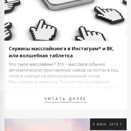
Сервисы масслайкинга в Инстаграм* и ВК,
или волшебная таблетка
Что такое масслайкинг? Это – массовое (обычно
автоматическое) проставление лайков на постах в соц.
сетях в надежде на пропорциональный отклик.
Масслайкинг взаимность Технология масслайкинга
работала, работает и будет работать. Все, кто думает,
что делают отличный контент и у вас все будет хорошо –
ЧИТАТЬ ДАЛЕЕ
глубоко ошибаются. Все работает вкупе, то есть …
5 ИЮН. 2019 Г.