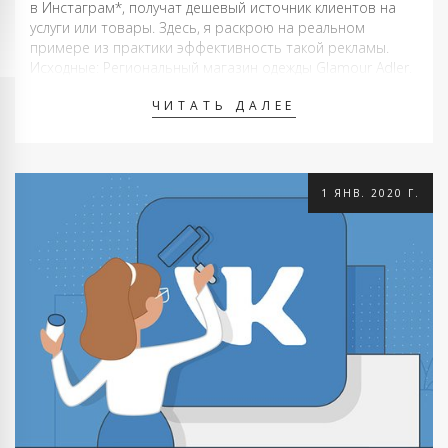
в Инстаграм*, получат дешевый источник клиентов на
услуги или товары. Здесь, я раскрою на реальном
примере из практики эффективность такой рекламы.
Исходные: Региональный магазин одежды Glamour Adler.
Магазин небольшой бутик. Товары – одежда, обувь,
ЧИТАТЬ ДАЛЕЕ
сумки, предметы обихода высокого качества и ценового
диапазона выше …
1 ЯНВ. 2020 Г.