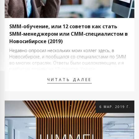
SMM-обучение, или 12 советов как стать
SMM-менеджером или СММ-специалистом в
Новосибирске (2019)
Недавно опросил нескольких моих коллег здесь, в
Новосибирске, и пообщался со специалистами по SMM
во многих отраслях. Ответы были ошеломляющим, и я
разбил их отзывы на 12 советов. Хотите
присоединиться и стать успешным СММщиком в
ЧИТАТЬ ДАЛЕЕ
Новосибирске? У вас появится шанс, если
познакомитесь с опытом действующих специалистов!
Получите образование в области …
6 МАР. 2019 Г.