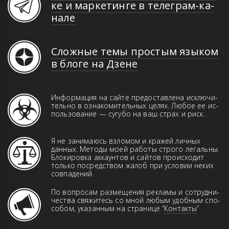
ке и мар­ке­тин­ге в те­ле­грам-ка­
на­ле
Сложные темы простым языком
в блоге на Дзене
Информация на сайте предоставлена иск­­лю­­чи­­
те­ль­но в оз­на­ко­ми­тель­ных це­лях. Лю­бое ее ис­
поль­зо­ва­ние — сугубо на ваш страх и риск.
Я не занимаюсь взломом и кражей лич­ных
данн­ых. Ме­то­ды моей работы строго ле­галь­ны.
Бло­ки­ров­ка аккаунтов и сай­тов про­ис­хо­дит
только пос­ред­ством жа­лоб при ус­ло­вии неких
совпадений.
По вопросам размещения рекламы и сот­руд­ни­
чест­ва свя­жи­тесь со мной любым удоб­ным спо­
со­бом, указанным на странице “
Контакты
”