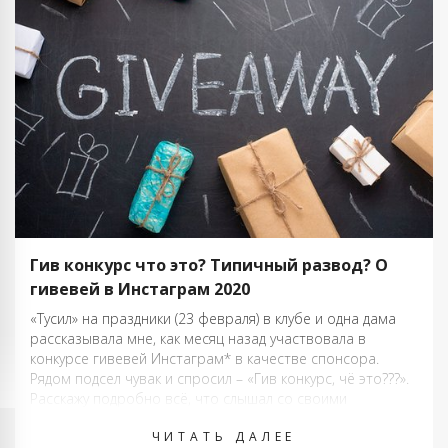
Гив конкурс что это? Типичный развод? О
гивевей в Инстаграм 2020
«Тусил» на праздники (23 февраля) в клубе и одна дама
рассказывала мне, как месяц назад участвовала в
конкурсе гивевей Инстаграм* в качестве спонсора.
Рядом подсел чувак и спросил – «Гив конкурс, чё это???».
Расскажу подробно всё, что слышал со своими
комментариями. Кейс гивевей, Новосибирск — 2020
ЧИТАТЬ ДАЛЕЕ
Подруга крутится или пытается …